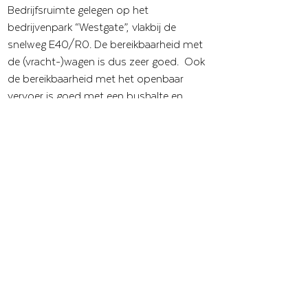
Bedrijfsruimte gelegen op het
bedrijvenpark “Westgate”, vlakbij de
snelweg E40/R0. De bereikbaarheid met
de (vracht-)wagen is dus zeer goed. Ook
de bereikbaarheid met het openbaar
vervoer is goed met een bushalte en
treinstation op wandelafstand van het
eigendom. De bedrijfsruimte bevat naast
de magazijnen ook een ruim kantoor.
Vorige
Volgende
CONTACT
Maatschappelijke zetel: