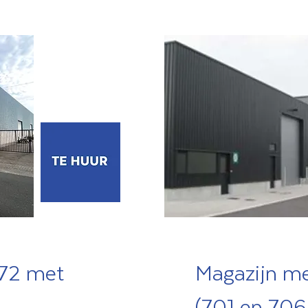
-72 met
Magazijn me
(701 en 706