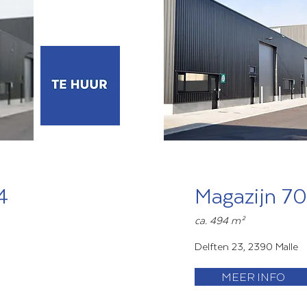
4
Magazijn 7
ca. 494 m²
Delften 23, 2390 Malle
MEER INFO