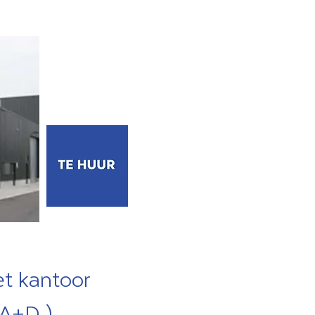
t kantoor
A+D )