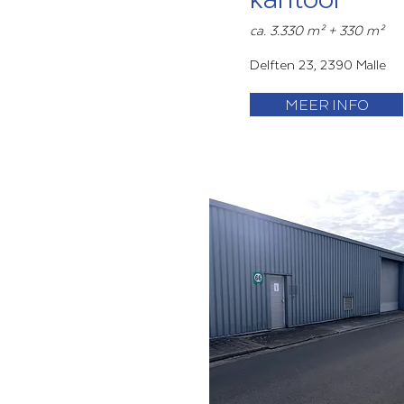
ca. 3.330 m² + 330 m²
Delften 23, 2390 Malle
MEER INFO