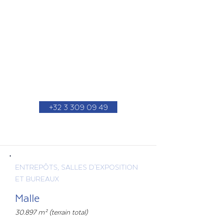
DK INVEST:
NOS PROJETS EN COURS
+32 3 309 09 49
ENTREPÔTS, SALLES D'EXPOSITION
ET BUREAUX
Malle
30.897 m² (terrain total)