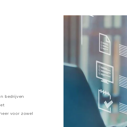
an bedrijven
het
eheer voor zowel