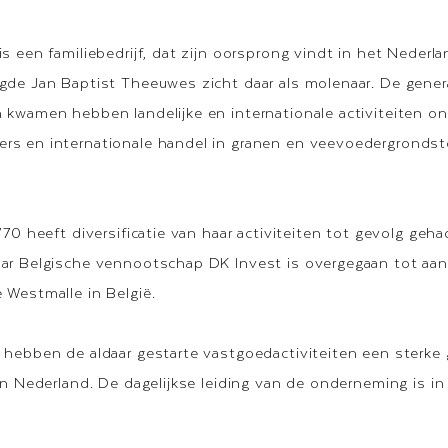
s een familiebedrijf, dat zijn oorsprong vindt in het Nederla
gde Jan Baptist Theeuwes zicht daar als molenaar. De gen
 kwamen hebben landelijke en internationale activiteiten on
s en internationale handel in granen en veevoedergrondsto
 ’70 heeft diversificatie van haar activiteiten tot gevolg ge
ar Belgische vennootschap DK Invest is overgegaan tot aan
 Westmalle in België.
 hebben de aldaar gestarte vastgoedactiviteiten een sterke
 in Nederland. De dagelijkse leiding van de onderneming is i