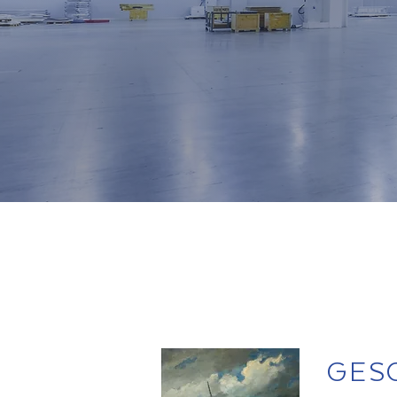
DK INVEST:
VERHUUR EN (VER
KANTOREN, WINKE
VASTGOED
+32 3 309 09 49
GES