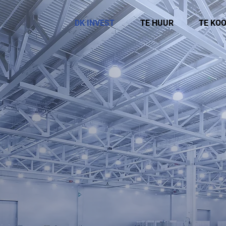
DK INVEST
TE HUUR
TE KO