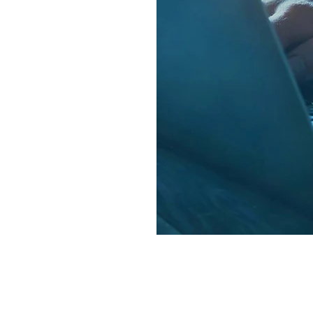
 voornaamste activiteiten bestaan uit
aan- en verkoop van bedrijfsmatig onroerend goed, zowel
taand als nieuwbouw;
huur van bedrijfsmatig onroerend goed;
eer van de gebouwen, middels de eigen administratie en
hnische dienst.
 werken met enkele vaste strategische partners op diverse
ecten in onze portefeuille.