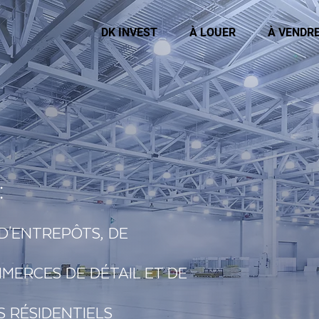
DK INVEST
À LOUER
À VENDR
:
D'ENTREPÔTS, DE
MERCES DE DÉTAIL ET DE
S RÉSIDENTIELS