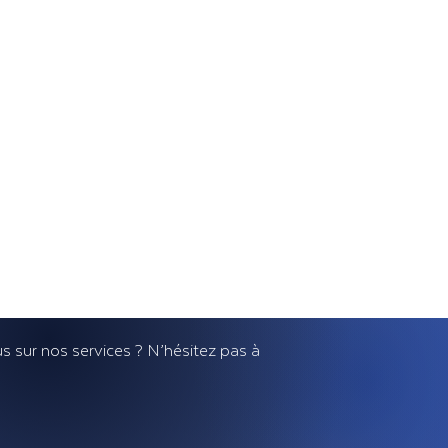
NTE DE BIEN
s sur nos services ? N’hésitez pas à