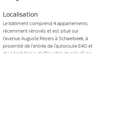
Localisation
Le bâtiment comprend 4 appartements
récemment rénovés et est situé sur
l'avenue Auguste Reyers à Schaerbeek, à
proximité de l'entrée de l'autoroute E40 et
du périphérique de Bruxelles et près d'une
station de métro.
Précédent
Suivant
CONTACT
Siège social :