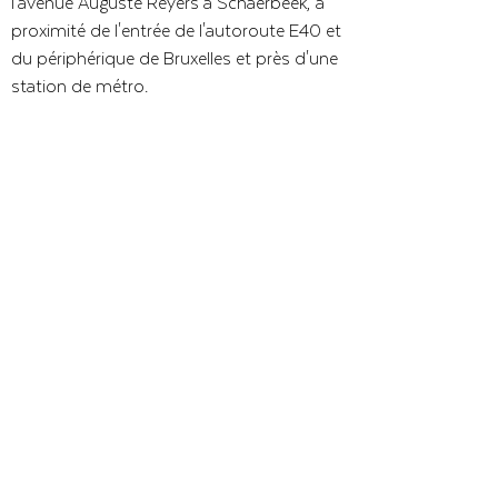
l'avenue Auguste Reyers à Schaerbeek, à
proximité de l'entrée de l'autoroute E40 et
du périphérique de Bruxelles et près d'une
station de métro.
Précédent
Suivant
CONTACT
Siège social :
Rue Ambachts 41, 2390 Westmalle
Adresse du visiteur :
Delften 23 - Unité 82, 2390 Westmalle
+32 3 309 09 49
info@dki.be